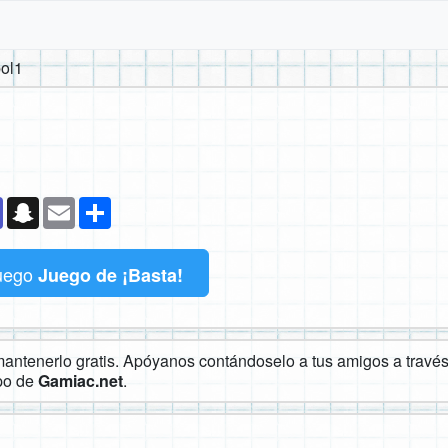
ol1
k
senger
Teams
Snapchat
Email
Compartir
uego
Juego de ¡Basta!
ntenerlo gratis. Apóyanos contándoselo a tus amigos a través 
ipo de
Gamiac.net
.