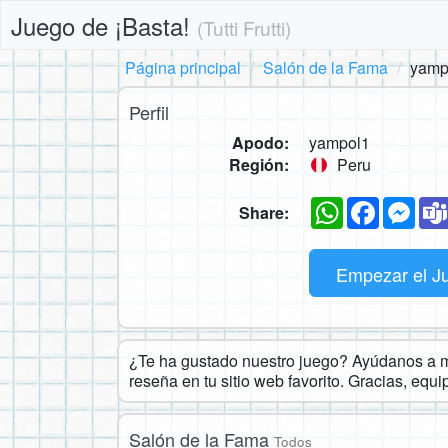
Juego de ¡Basta!
(Tutti Frutti)
Página principal
Salón de la Fama
yamp
Perfil
Apodo:
yampol1
Región:
Peru
WhatsApp
Faceboo
Mes
Share:
Empezar el J
¿Te ha gustado nuestro juego? Ayúdanos a ma
reseña en tu sitio web favorito. Gracias, equ
Salón de la Fama
Todos