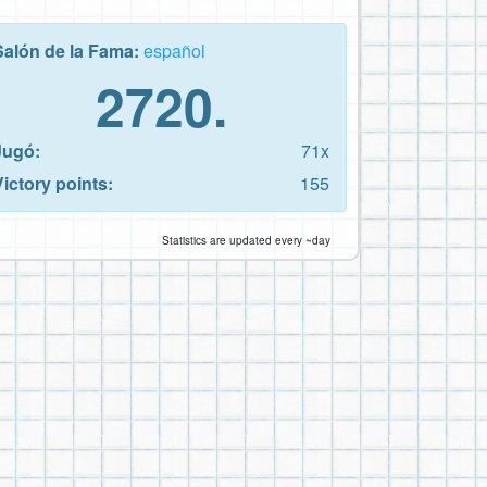
Salón de la Fama:
español
2720.
Jugó:
71x
Victory points:
155
Statistics are updated every ~day