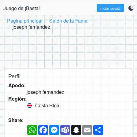
Juego de ¡Basta!
Iniciar sesión
Página principal
Salón de la Fama
joseph fernandez
Perfil
Apodo:
joseph fernandez
Región:
Costa Rica
Share:
WhatsApp
Facebook
Messenger
Teams
Snapchat
Email
Compartir