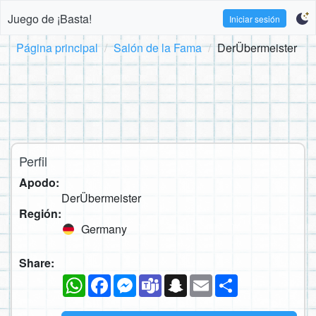
Juego de ¡Basta!
Iniciar sesión
Página principal
Salón de la Fama
DerÜbermeister
Perfil
Apodo:
DerÜbermeister
Región:
Germany
Share:
WhatsApp
Facebook
Messenger
Teams
Snapchat
Email
Compartir