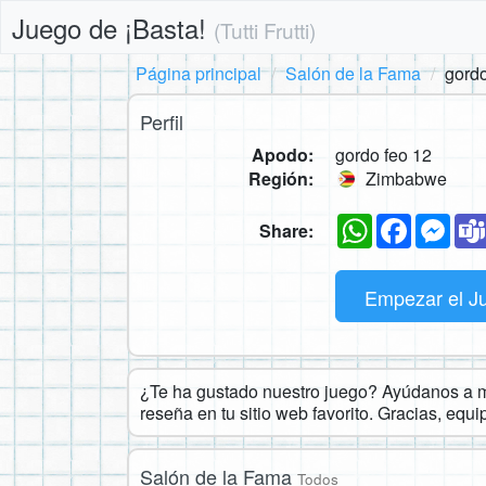
Juego de ¡Basta!
(Tutti Frutti)
Página principal
Salón de la Fama
gordo
Perfil
Apodo:
gordo feo 12
Región:
Zimbabwe
WhatsApp
Faceboo
Mes
Share:
Empezar el J
¿Te ha gustado nuestro juego? Ayúdanos a ma
reseña en tu sitio web favorito. Gracias, equ
Salón de la Fama
Todos