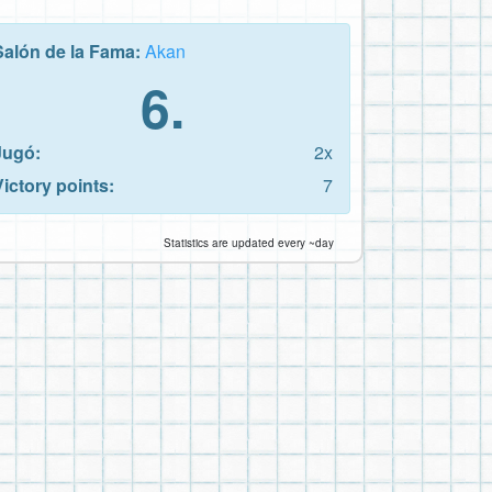
Salón de la Fama:
Akan
6.
Jugó:
2x
Victory points:
7
Statistics are updated every ~day