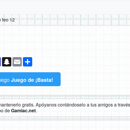
 feo 12
k
senger
Teams
Snapchat
Email
Compartir
uego
Juego de ¡Basta!
ntenerlo gratis. Apóyanos contándoselo a tus amigos a través 
ipo de
Gamiac.net
.