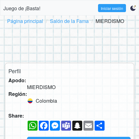
Juego de ¡Basta!
Iniciar sesión
Página principal
Salón de la Fama
MIERDISMO
Perfil
Apodo:
MIERDISMO
Región:
Colombia
Share:
WhatsApp
Facebook
Messenger
Teams
Snapchat
Email
Compartir