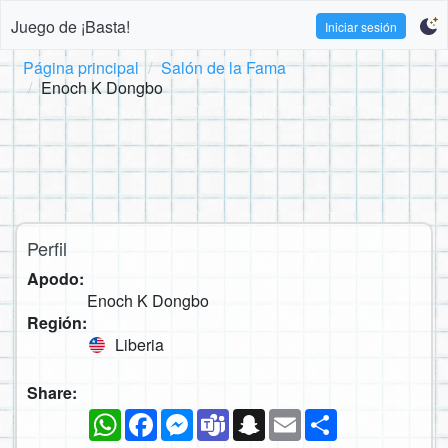
Juego de ¡Basta!
Iniciar sesión
Página principal
Salón de la Fama
Enoch K Dongbo
Perfil
Apodo:
Enoch K Dongbo
Región:
Liberia
Share:
WhatsApp
Facebook
Messenger
Teams
Snapchat
Email
Compartir