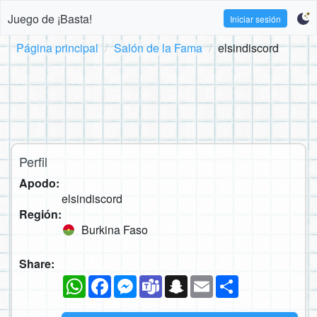
Juego de ¡Basta!
Iniciar sesión
Página principal
Salón de la Fama
elsindiscord
Perfil
Apodo:
elsindiscord
Región:
Burkina Faso
Share:
WhatsApp
Facebook
Messenger
Teams
Snapchat
Email
Compartir