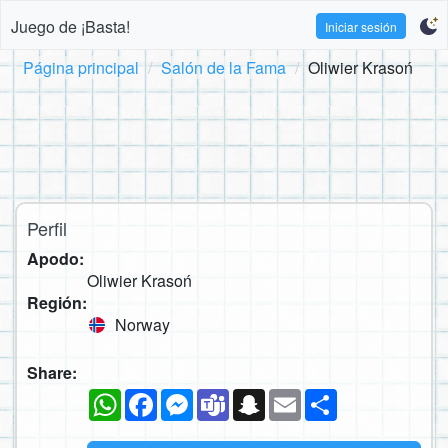
Juego de ¡Basta!
Iniciar sesión
Página principal
Salón de la Fama
Oliwier Krasoń
Perfil
Apodo:
Oliwier Krasoń
Región:
Norway
Share:
WhatsApp
Facebook
Messenger
Teams
Snapchat
Email
Compartir