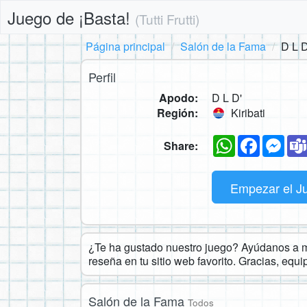
Juego de ¡Basta!
(Tutti Frutti)
Página principal
Salón de la Fama
D L D
Perfil
Apodo:
D L D'
Región:
Kiribati
WhatsApp
Faceboo
Mes
Share:
Empezar el J
¿Te ha gustado nuestro juego? Ayúdanos a ma
reseña en tu sitio web favorito. Gracias, equ
Salón de la Fama
Todos