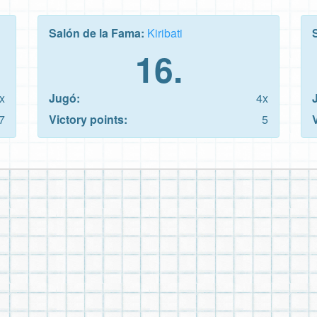
Salón de la Fama:
Kiribati
16.
x
Jugó:
4x
7
Victory points:
5