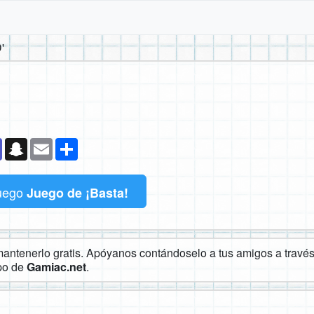
'
k
senger
Teams
Snapchat
Email
Compartir
uego
Juego de ¡Basta!
ntenerlo gratis. Apóyanos contándoselo a tus amigos a través 
ipo de
Gamiac.net
.