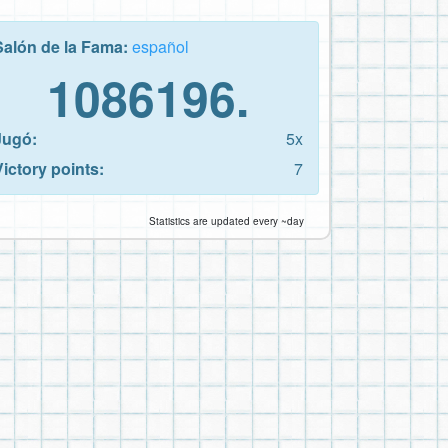
Salón de la Fama:
español
1086196.
Jugó:
5x
Victory points:
7
Statistics are updated every ~day