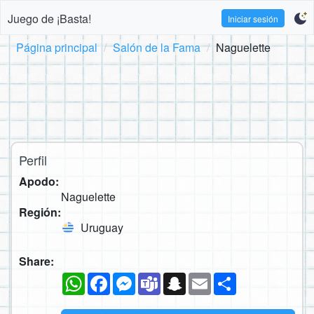
Juego de ¡Basta!
Iniciar sesión
Página principal
Salón de la Fama
Naguelette
Perfil
Apodo:
Naguelette
Región:
Uruguay
Share:
WhatsApp
Facebook
Messenger
Teams
Snapchat
Email
Compartir