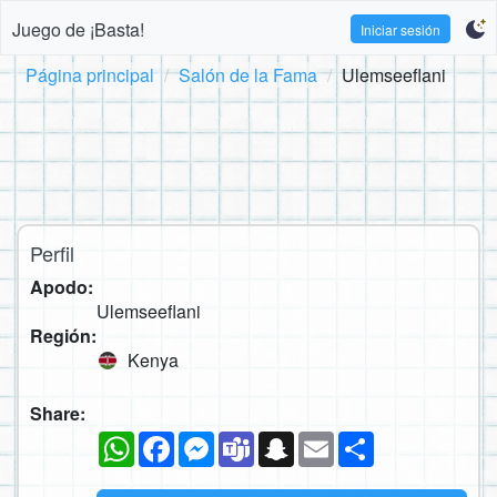
Juego de ¡Basta!
Iniciar sesión
Página principal
Salón de la Fama
Ulemseeflani
Perfil
Apodo:
Ulemseeflani
Región:
Kenya
Share:
WhatsApp
Facebook
Messenger
Teams
Snapchat
Email
Compartir