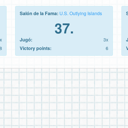
Salón de la Fama:
U.S. Outlying Islands
37.
x
Jugó:
3x
8
Victory points:
6