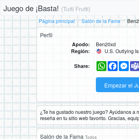
Juego de ¡Basta!
(Tutti Frutti)
Página principal
Salón de la Fama
Ben2
Perfil
Apodo:
Ben20xd
Región:
U.S. Outlying I
WhatsApp
Faceboo
Mes
Share:
Empezar el J
¿Te ha gustado nuestro juego? Ayúdanos a ma
reseña en tu sitio web favorito. Gracias, equ
Salón de la Fama
Todos