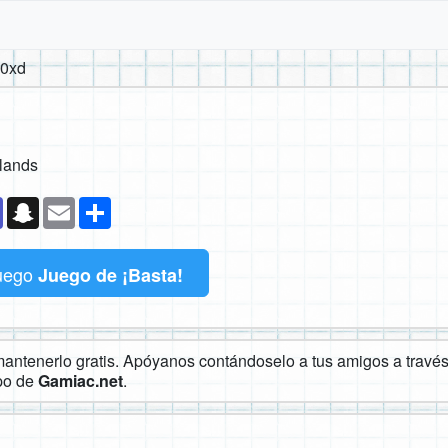
0xd
slands
k
senger
Teams
Snapchat
Email
Compartir
uego
Juego de ¡Basta!
ntenerlo gratis. Apóyanos contándoselo a tus amigos a través 
ipo de
Gamiac.net
.