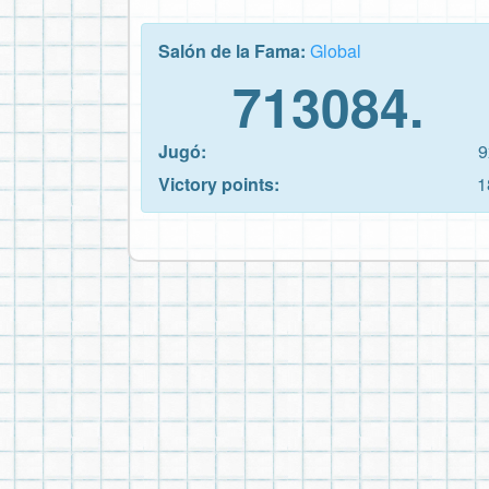
Salón de la Fama:
Global
713084.
Jugó:
9
Victory points:
1