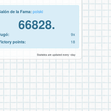
Salón de la Fama:
polski
66828.
Jugó:
9x
Victory points:
18
Statistics are updated every ~day