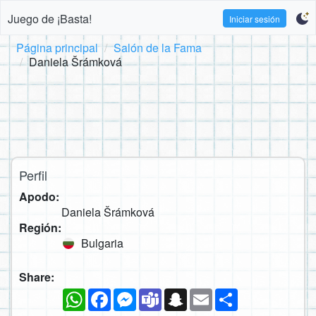
Juego de ¡Basta!
Iniciar sesión
Página principal
Salón de la Fama
Daniela Šrámková
Perfil
Apodo:
Daniela Šrámková
Región:
Bulgaria
Share:
WhatsApp
Facebook
Messenger
Teams
Snapchat
Email
Compartir