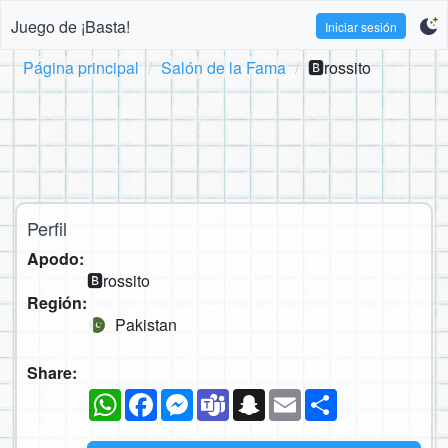
Juego de ¡Basta!
Iniciar sesión
Página principal
Salón de la Fama
🅱rossito
Perfil
Apodo:
🅱rossito
Región:
Pakistan
Share:
WhatsApp
Facebook
Messenger
Teams
Snapchat
Email
Compartir