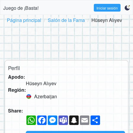
Juego de ¡Basta!
Iniciar sesión
Página principal
Salón de la Fama
Hüseyn Alıyev
Perfil
Apodo:
Hüseyn Alıyev
Región:
Azerbaijan
Share:
WhatsApp
Facebook
Messenger
Teams
Snapchat
Email
Compartir