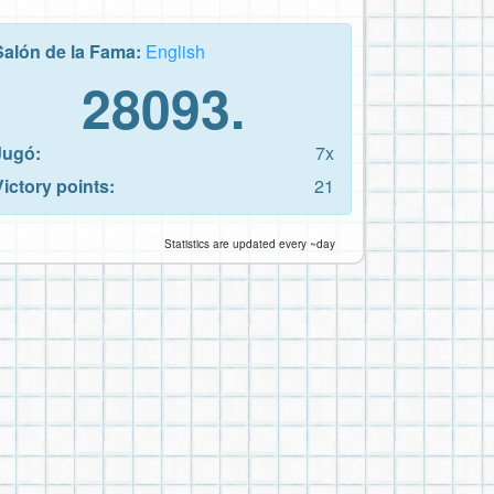
Salón de la Fama:
English
28093.
Jugó:
7x
Victory points:
21
Statistics are updated every ~day