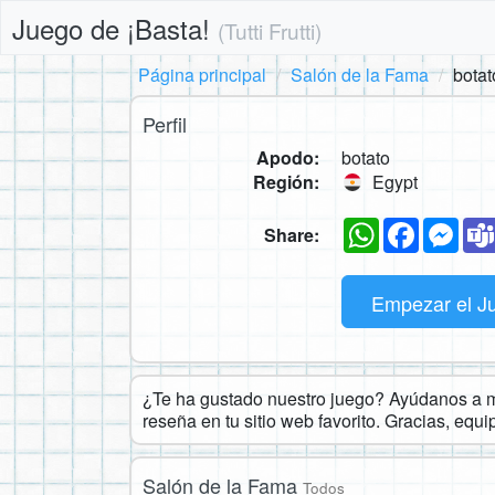
Juego de ¡Basta!
(Tutti Frutti)
Página principal
Salón de la Fama
botat
Perfil
Apodo:
botato
Región:
Egypt
WhatsApp
Faceboo
Mes
Share:
Empezar el J
¿Te ha gustado nuestro juego? Ayúdanos a ma
reseña en tu sitio web favorito. Gracias, equ
Salón de la Fama
Todos