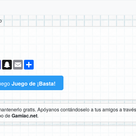
o
k
senger
Teams
Snapchat
Email
Compartir
uego
Juego de ¡Basta!
ntenerlo gratis. Apóyanos contándoselo a tus amigos a través 
ipo de
Gamiac.net
.