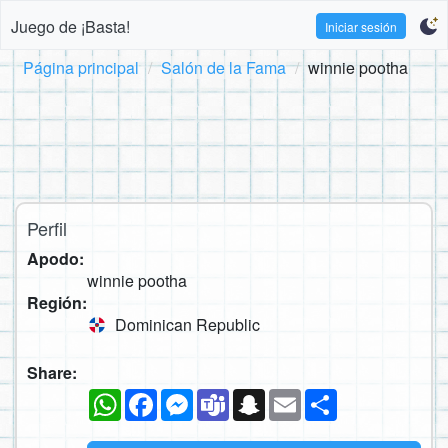
Juego de ¡Basta!
Iniciar sesión
Página principal
Salón de la Fama
winnie pootha
Perfil
Apodo:
winnie pootha
Región:
Dominican Republic
Share:
WhatsApp
Facebook
Messenger
Teams
Snapchat
Email
Compartir