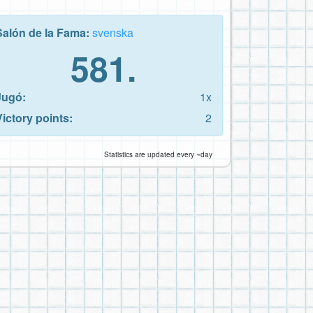
Salón de la Fama:
svenska
581.
Jugó:
1x
Victory points:
2
Statistics are updated every ~day