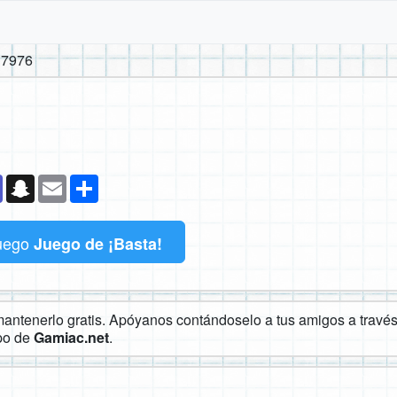
 7976
k
senger
Teams
Snapchat
Email
Compartir
uego
Juego de ¡Basta!
ntenerlo gratis. Apóyanos contándoselo a tus amigos a través 
ipo de
Gamiac.net
.