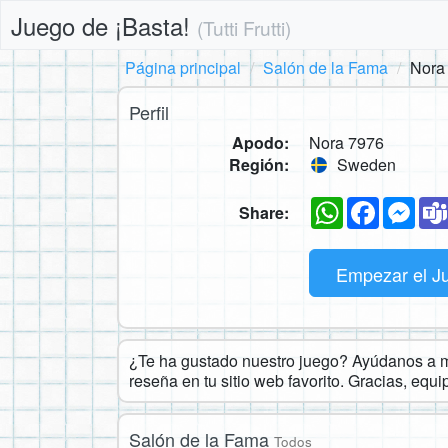
Juego de ¡Basta!
(Tutti Frutti)
Página principal
Salón de la Fama
Nora
Perfil
Apodo:
Nora 7976
Región:
Sweden
WhatsApp
Faceboo
Mes
Share:
Empezar el J
¿Te ha gustado nuestro juego? Ayúdanos a ma
reseña en tu sitio web favorito. Gracias, equ
Salón de la Fama
Todos