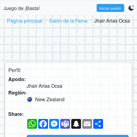
Juego de ¡Basta!
Iniciar sesión
Página principal
Salón de la Fama
Jhair Arias Ocsa
Perfil
Apodo:
Jhair Arias Ocsa
Región:
New Zealand
Share:
WhatsApp
Facebook
Messenger
Teams
Snapchat
Email
Compartir