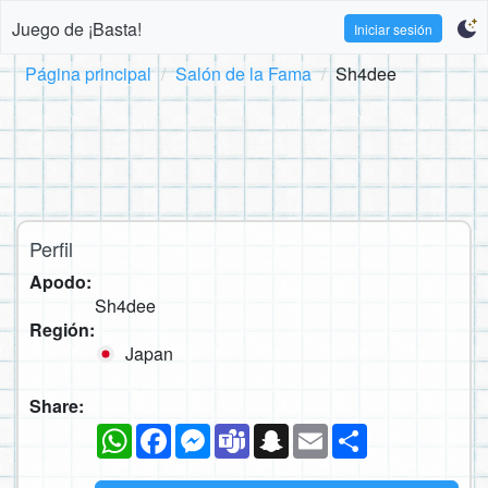
Juego de ¡Basta!
Iniciar sesión
Página principal
Salón de la Fama
Sh4dee
Perfil
Apodo:
Sh4dee
Región:
Japan
Share:
WhatsApp
Facebook
Messenger
Teams
Snapchat
Email
Compartir