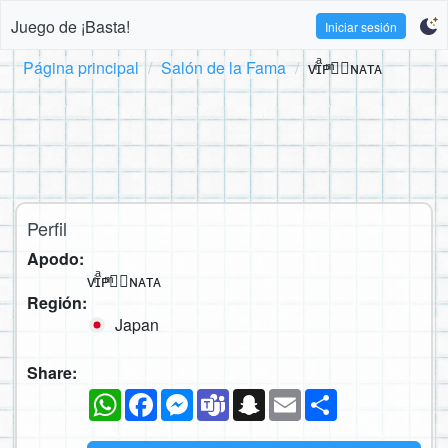
Juego de ¡Basta!
Iniciar sesión
Página principal
Salón de la Fama
ᴠͥɪͣᴘͫ✮⃝ɴᴀᴛᴀ
Perfil
Apodo:
ᴠͥɪͣᴘͫ✮⃝ɴᴀᴛᴀ
Región:
Japan
Share:
WhatsApp
Facebook
Messenger
Teams
Snapchat
Email
Compartir