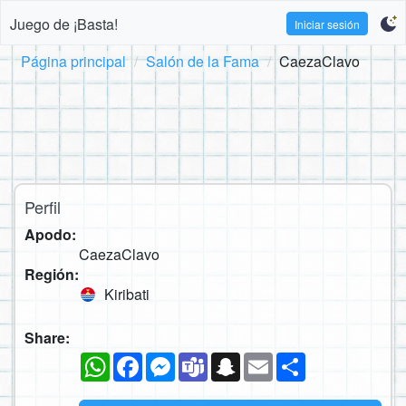
Juego de ¡Basta!
Iniciar sesión
Página principal
Salón de la Fama
CaezaClavo
Perfil
Apodo:
CaezaClavo
Región:
Kiribati
Share:
WhatsApp
Facebook
Messenger
Teams
Snapchat
Email
Compartir