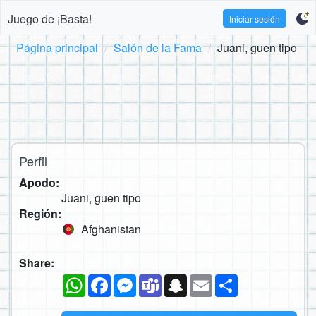
Juego de ¡Basta!
Iniciar sesión
Página principal
Salón de la Fama
Juani, guen tipo
Perfil
Apodo:
Juani, guen tipo
Región:
Afghanistan
Share:
WhatsApp
Facebook
Messenger
Teams
Snapchat
Email
Compartir