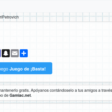
riPetrovich
k
senger
Teams
Snapchat
Email
Compartir
uego
Juego de ¡Basta!
ntenerlo gratis. Apóyanos contándoselo a tus amigos a través 
ipo de
Gamiac.net
.