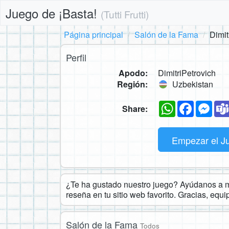
Juego de ¡Basta!
(Tutti Frutti)
Página principal
Salón de la Fama
Dimit
Perfil
Apodo:
DimitriPetrovich
Región:
Uzbekistan
WhatsApp
Faceboo
Mes
Share:
Empezar el J
¿Te ha gustado nuestro juego? Ayúdanos a ma
reseña en tu sitio web favorito. Gracias, equ
Salón de la Fama
Todos