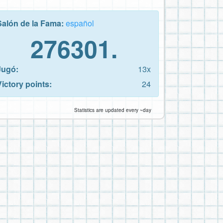
Salón de la Fama:
español
276301.
Jugó:
13x
Victory points:
24
Statistics are updated every ~day