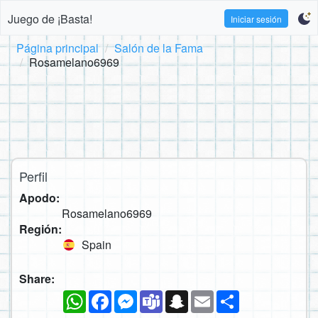
Juego de ¡Basta!
Iniciar sesión
Página principal
Salón de la Fama
Rosamelano6969
Perfil
Apodo:
Rosamelano6969
Región:
Spain
Share:
WhatsApp
Facebook
Messenger
Teams
Snapchat
Email
Compartir