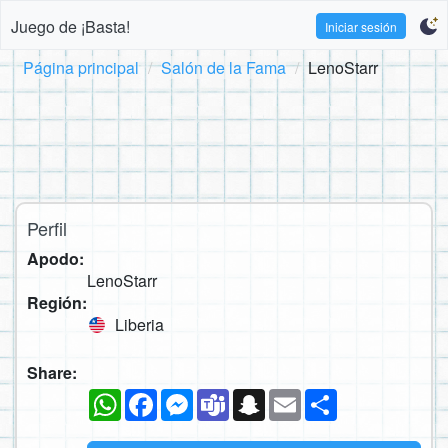
Juego de ¡Basta!
Iniciar sesión
Página principal
Salón de la Fama
LenoStarr
Perfil
Apodo:
LenoStarr
Región:
Liberia
Share:
WhatsApp
Facebook
Messenger
Teams
Snapchat
Email
Compartir