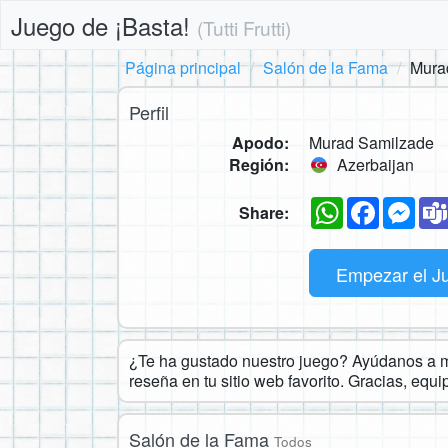
Juego de ¡Basta!
(Tutti Frutti)
Página principal
Salón de la Fama
Mura
Perfil
Apodo:
Murad Samilzade
Región:
Azerbaijan
WhatsApp
Faceboo
Mes
Share:
Empezar el J
¿Te ha gustado nuestro juego? Ayúdanos a ma
reseña en tu sitio web favorito. Gracias, equ
Salón de la Fama
Todos