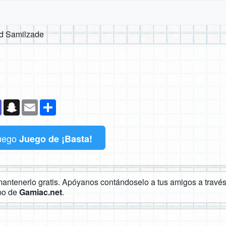
d Samilzade
k
senger
Teams
Snapchat
Email
Compartir
uego
Juego de ¡Basta!
ntenerlo gratis. Apóyanos contándoselo a tus amigos a través 
ipo de
Gamiac.net
.