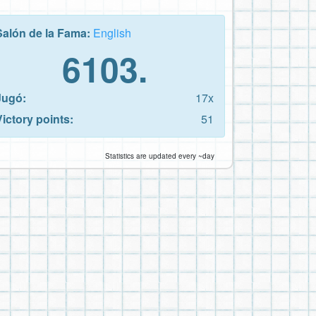
Salón de la Fama:
English
6103.
Jugó:
17x
Victory points:
51
Statistics are updated every ~day