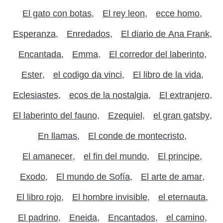
El gato con botas
El rey leon
ecce homo
Esperanza
Enredados
El diario de Ana Frank
Encantada
Emma
El corredor del laberinto
Ester
el codigo da vinci
El libro de la vida
Eclesiastes
ecos de la nostalgia
El extranjero
El laberinto del fauno
Ezequiel
el gran gatsby
En llamas
El conde de montecristo
El amanecer
el fin del mundo
El principe
Exodo
El mundo de Sofía
El arte de amar
El libro rojo
El hombre invisible
el eternauta
El padrino
Eneida
Encantados
el camino