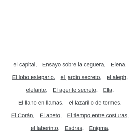
el capital
Ensayo sobre la ceguera
Elena
El lobo estepario
el jardin secreto
el aleph
elefante
El agente secreto
Ella
El llano en llamas
el lazarillo de tormes
El Corán
El abeto
El tiempo entre costuras
el laberinto
Esdras
Enigma