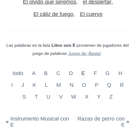
El olvido que seremos
el despertar
El cáliz de fuego
El cuervo
Las palabras en la lista
Libro con E
provienen de jugadores del
juego de palabras
Juego de ¡Basta!
.
todo
A
B
C
D
E
F
G
H
I
J
K
L
M
N
O
P
Q
R
S
T
U
V
W
X
Y
Z
Instrumento Musical con
Razas de perro con
«
»
E
E