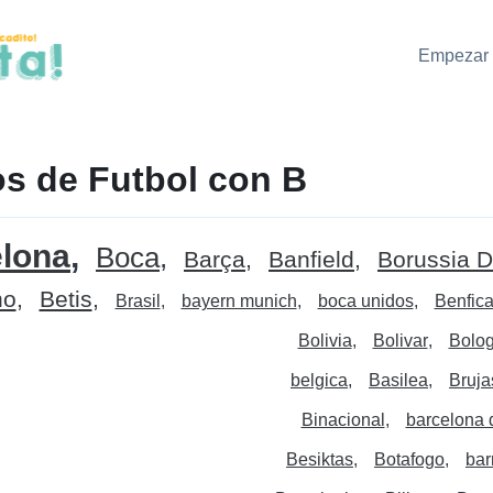
Empezar 
s de Futbol con B
lona
Boca
Barça
Banfield
Borussia 
no
Betis
Brasil
bayern munich
boca unidos
Benfic
Bolivia
Bolivar
Bolo
belgica
Basilea
Bruja
Binacional
barcelona 
Besiktas
Botafogo
bar