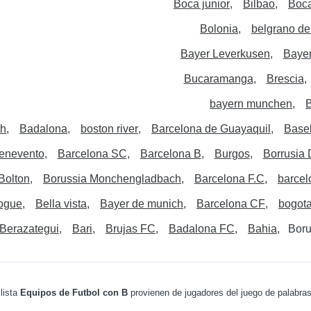
Boca junior
Bilbao
Boca
Bolonia
belgrano de
Bayer Leverkusen
Baye
Bucaramanga
Brescia
bayern munchen
B
th
Badalona
boston river
Barcelona de Guayaquil
Base
enevento
Barcelona SC
Barcelona B
Burgos
Borrusia
Bolton
Borussia Monchengladbach
Barcelona F.C
barcel
ogue
Bella vista
Bayer de munich
Barcelona CF
bogota
Berazategui
Bari
Brujas FC
Badalona FC
Bahia
Boru
lista
Equipos de Futbol con B
provienen de jugadores del juego de palabra