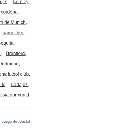
 jrs
Burnley
 cordoba
rn de Munich
barnechea
oquita
l
Brentford
 Dortmund
ona futbol club
 fc
Badajoz
ssia dormuntd
s
Juego de ¡Basta!
.