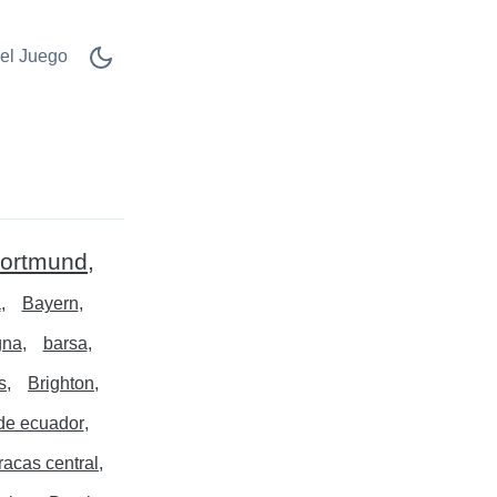
el Juego
Dortmund
a
Bayern
gna
barsa
s
Brighton
de ecuador
racas central