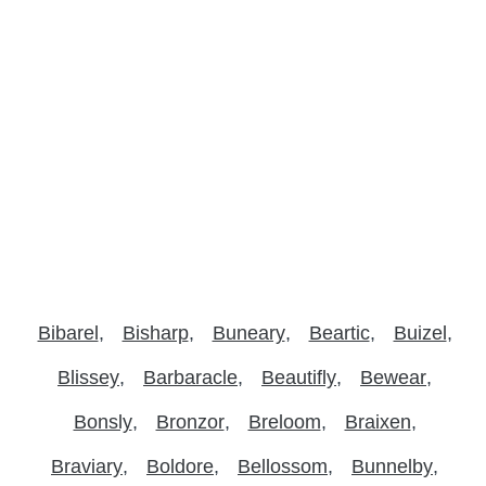
Bibarel
Bisharp
Buneary
Beartic
Buizel
Blissey
Barbaracle
Beautifly
Bewear
Bonsly
Bronzor
Breloom
Braixen
Braviary
Boldore
Bellossom
Bunnelby