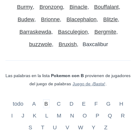
Burmy
Bronzong
Binacle
Bouffalant
Budew
Brionne
Blacephalon
Blitzle
Barraskewda
Basculegion
Bergmite
buzzwole
Bruxish
Baxcalibur
Las palabras en la lista
Pokemon con B
provienen de jugadores
del juego de palabras
Juego de ¡Basta!
.
todo
A
B
C
D
E
F
G
H
I
J
K
L
M
N
O
P
Q
R
S
T
U
V
W
Y
Z