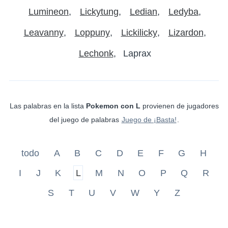
Lumineon
Lickytung
Ledian
Ledyba
Leavanny
Loppuny
Lickilicky
Lizardon
Lechonk
Laprax
Las palabras en la lista
Pokemon con L
provienen de jugadores
del juego de palabras
Juego de ¡Basta!
.
todo
A
B
C
D
E
F
G
H
I
J
K
L
M
N
O
P
Q
R
S
T
U
V
W
Y
Z