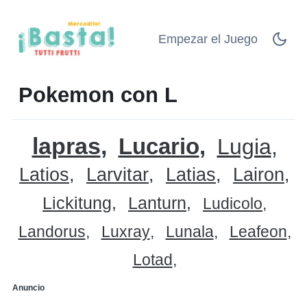
Empezar el Juego
Pokemon con L
lapras
Lucario
Lugia
Latios
Larvitar
Latias
Lairon
Lickitung
Lanturn
Ludicolo
Landorus
Luxray
Lunala
Leafeon
Lotad
Anuncio