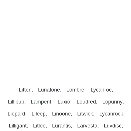
Litten
Lunatone
Lombre
Lycanroc
Lillipup
Lampent
Luxio
Loudred
Lopunny
Liepard
Lileep
Linoone
Litwick
Lycanrock
Lilligant
Litleo
Lurantis
Larvesta
Luvdisc