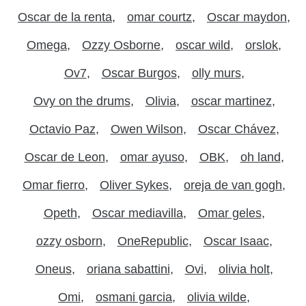
Oscar de la renta
omar courtz
Oscar maydon
Omega
Ozzy Osborne
oscar wild
orslok
Ov7
Oscar Burgos
olly murs
Ovy on the drums
Olivia
oscar martinez
Octavio Paz
Owen Wilson
Oscar Chávez
Oscar de Leon
omar ayuso
OBK
oh land
Omar fierro
Oliver Sykes
oreja de van gogh
Opeth
Oscar mediavilla
Omar geles
ozzy osborn
OneRepublic
Oscar Isaac
Oneus
oriana sabattini
Ovi
olivia holt
Omi
osmani garcia
olivia wilde