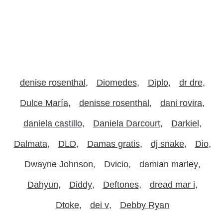
denise rosenthal
Diomedes
Diplo
dr dre
Dulce María
denisse rosenthal
dani rovira
daniela castillo
Daniela Darcourt
Darkiel
Dalmata
DLD
Damas gratis
dj snake
Dio
Dwayne Johnson
Dvicio
damian marley
Dahyun
Diddy
Deftones
dread mar i
Dtoke
dei v
Debby Ryan