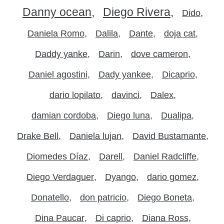
Danny ocean
Diego Rivera
Dido
Daniela Romo
Dalila
Dante
doja cat
Daddy yanke
Darin
dove cameron
Daniel agostini
Dady yankee
Dicaprio
dario lopilato
davinci
Dalex
damian cordoba
Diego luna
Dualipa
Drake Bell
Daniela lujan
David Bustamante
Diomedes Díaz
Darell
Daniel Radcliffe
Diego Verdaguer
Dyango
dario gomez
Donatello
don patricio
Diego Boneta
Dina Paucar
Di caprio
Diana Ross