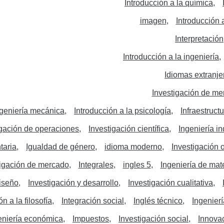
Introducción a la química
imagen
Introducción 
Interpretación
Introducción a la ingeniería
Idiomas extranje
Investigación de me
ngeniería mecánica
Introducción a la psicología
Infraestruct
igación de operaciones
Investigación científica
Ingeniería in
taria
Igualdad de género
idioma moderno
Investigación 
tigación de mercado
Integrales
ingles 5
Ingeniería de mat
iseño
Investigación y desarrollo
Investigación cualitativa
n a la filosofía
Integración social
Inglés técnico
Ingenierí
eniería económica
Impuestos
Investigación social
Innova