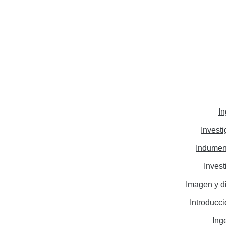
I
Invest
Indumen
Inves
Imagen y d
Introducció
Ing