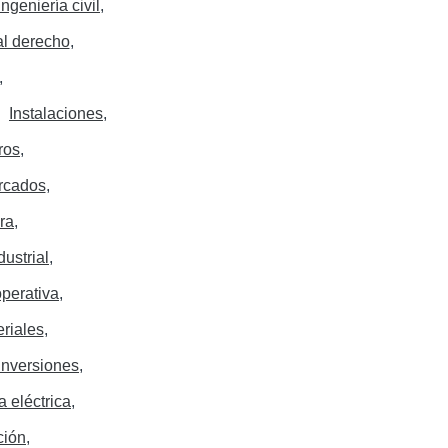
Ingeniería civil
al derecho
Instalaciones
ros
rcados
ura
dustrial
operativa
eriales
Inversiones
a eléctrica
ción