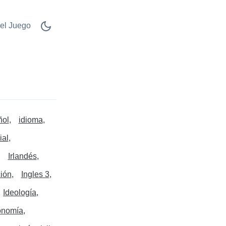
el Juego
ñol
idioma
ial
Irlandés
ión
Ingles 3
Ideología
conomía