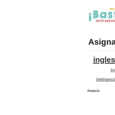
Asigna
ingle
In
Inteligenc
Anuncio