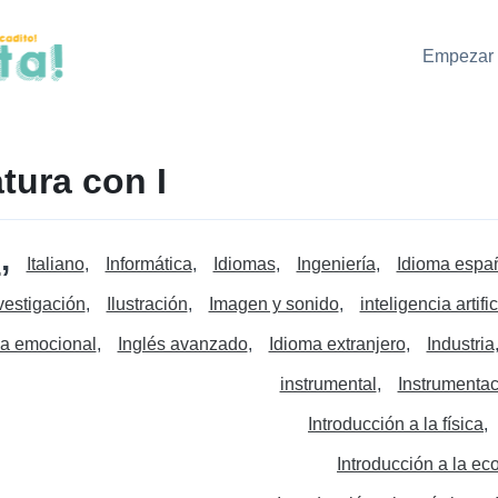
Empezar 
tura con I
s
Italiano
Informática
Idiomas
Ingeniería
Idioma espa
vestigación
Ilustración
Imagen y sonido
inteligencia artific
ia emocional
Inglés avanzado
Idioma extranjero
Industria
instrumental
Instrumentac
Introducción a la física
Introducción a la e