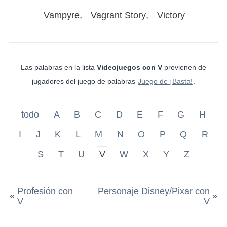
Vampyre
Vagrant Story
Victory
Las palabras en la lista
Videojuegos con V
provienen de
jugadores del juego de palabras
Juego de ¡Basta!
.
todo
A
B
C
D
E
F
G
H
I
J
K
L
M
N
O
P
Q
R
S
T
U
V
W
X
Y
Z
Profesión con
Personaje Disney/Pixar con
«
»
V
V