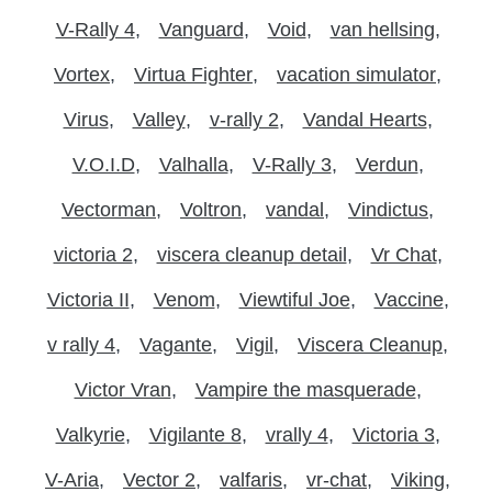
V-Rally 4
Vanguard
Void
van hellsing
Vortex
Virtua Fighter
vacation simulator
Virus
Valley
v-rally 2
Vandal Hearts
V.O.I.D
Valhalla
V-Rally 3
Verdun
Vectorman
Voltron
vandal
Vindictus
victoria 2
viscera cleanup detail
Vr Chat
Victoria II
Venom
Viewtiful Joe
Vaccine
v rally 4
Vagante
Vigil
Viscera Cleanup
Victor Vran
Vampire the masquerade
Valkyrie
Vigilante 8
vrally 4
Victoria 3
V-Aria
Vector 2
valfaris
vr-chat
Viking