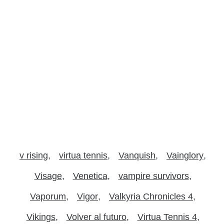
v rising
virtua tennis
Vanquish
Vainglory
Visage
Venetica
vampire survivors
Vaporum
Vigor
Valkyria Chronicles 4
Vikings
Volver al futuro
Virtua Tennis 4