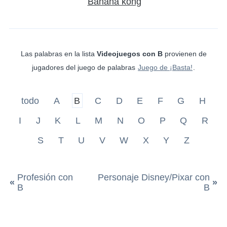
Banana kong
Las palabras en la lista
Videojuegos con B
provienen de
jugadores del juego de palabras
Juego de ¡Basta!
.
todo
A
B
C
D
E
F
G
H
I
J
K
L
M
N
O
P
Q
R
S
T
U
V
W
X
Y
Z
Profesión con
Personaje Disney/Pixar con
«
»
B
B