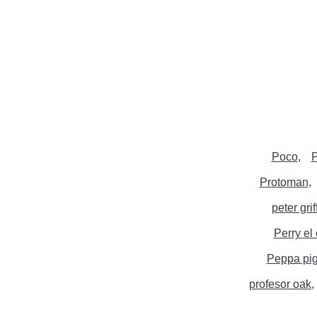
Poco
P
Protoman
peter grif
Perry el 
Peppa pi
profesor oak