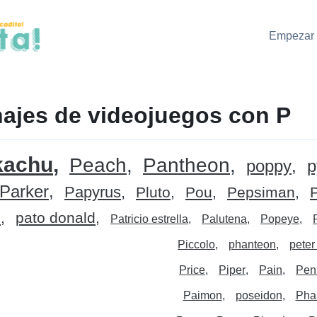
Empezar 
ajes de videojuegos con P
kachu
Peach
Pantheon
poppy
p
 Parker
Papyrus
Pluto
Pou
Pepsiman
P
n
pato donald
Patricio estrella
Palutena
Popeye
Piccolo
phanteon
peter
Price
Piper
Pain
Pen
Paimon
poseidon
Pha