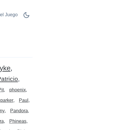
el Juego
yke
atricio
Pit
phoenix
 parker
Paul
ny
Pandora
ra
Phineas