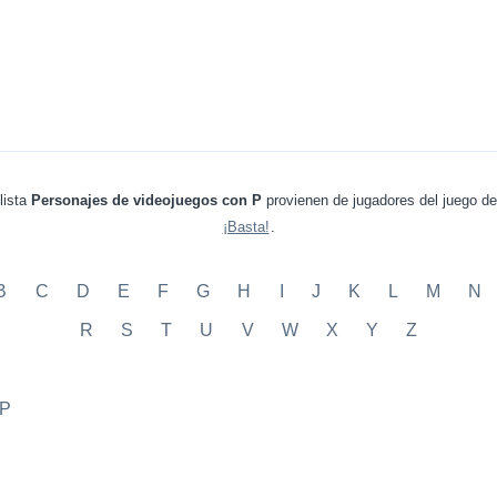
lista
Personajes de videojuegos con P
provienen de jugadores del juego d
¡Basta!
.
B
C
D
E
F
G
H
I
J
K
L
M
N
R
S
T
U
V
W
X
Y
Z
 P