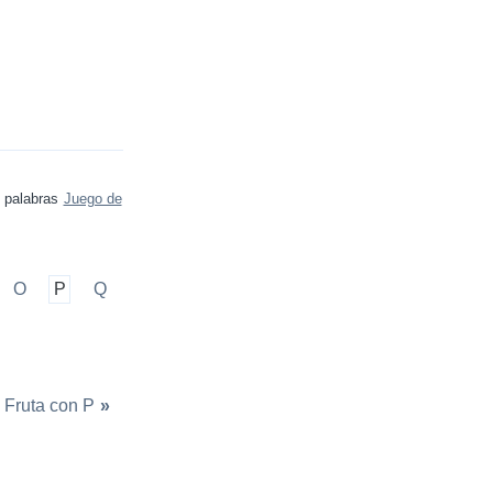
e palabras
Juego de
O
P
Q
Fruta con P
»