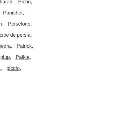
harah
Pichu
Punisher
h
Persefone
cipe de persia
iedra
Patrick
iplup
Palkia
n
picolo