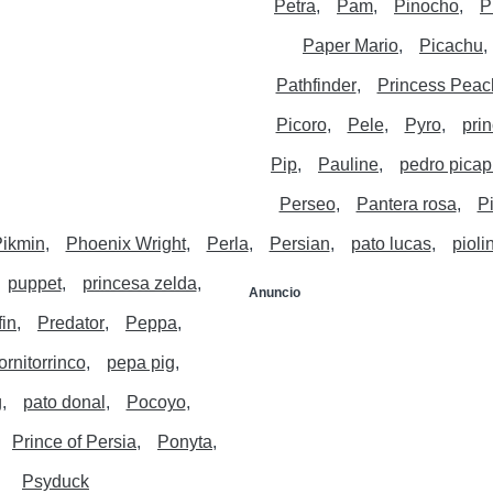
Petra
Pam
Pinocho
P
Paper Mario
Picachu
Pathfinder
Princess Peac
Picoro
Pele
Pyro
prin
Pip
Pauline
pedro picap
Perseo
Pantera rosa
P
ikmin
Phoenix Wright
Perla
Persian
pato lucas
pioli
puppet
princesa zelda
Anuncio
fin
Predator
Peppa
ornitorrinco
pepa pig
g
pato donal
Pocoyo
Prince of Persia
Ponyta
Psyduck