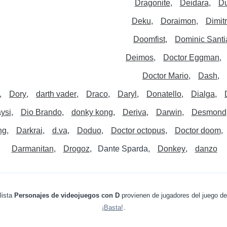
Dragonite
Deidara
Du
Deku
Doraimon
Dimitr
Doomfist
Dominic Sant
Deimos
Doctor Eggman
Doctor Mario
Dash
Dory
darth vader
Draco
Daryl
Donatello
Dialga
ysi
Dio Brando
donky kong
Deriva
Darwin
Desmond
ng
Darkrai
d.va
Doduo
Doctor octopus
Doctor doom
Darmanitan
Drogoz
Dante Sparda
Donkey
danzo
lista
Personajes de videojuegos con D
provienen de jugadores del juego d
¡Basta!
.