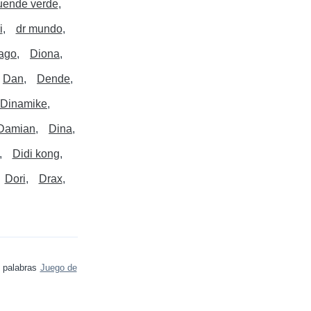
ende verde
i
dr mundo
iago
Diona
Dan
Dende
Dinamike
Damian
Dina
Didi kong
Dori
Drax
e palabras
Juego de