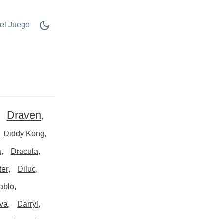
el Juego
Draven
Diddy Kong
a
Dracula
ter
Diluc
ablo
va
Darryl