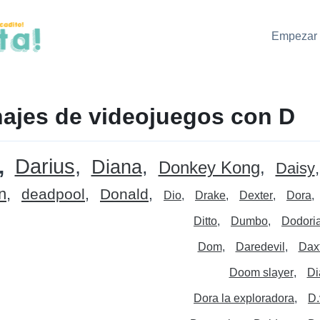
Empezar 
ajes de videojuegos con D
Darius
Diana
Donkey Kong
Daisy
n
deadpool
Donald
Dio
Drake
Dexter
Dora
Ditto
Dumbo
Dodori
Dom
Daredevil
Dax
Doom slayer
Di
Dora la exploradora
D.