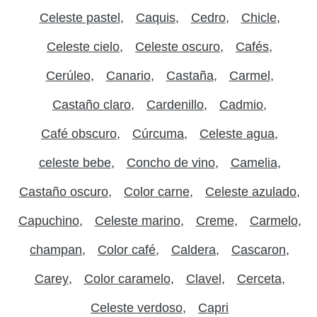
Celeste pastel
Caquis
Cedro
Chicle
Celeste cielo
Celeste oscuro
Cafés
Cerúleo
Canario
Castaña
Carmel
Castaño claro
Cardenillo
Cadmio
Café obscuro
Cúrcuma
Celeste agua
celeste bebe
Concho de vino
Camelia
Castaño oscuro
Color carne
Celeste azulado
Capuchino
Celeste marino
Creme
Carmelo
champan
Color café
Caldera
Cascaron
Carey
Color caramelo
Clavel
Cerceta
Celeste verdoso
Capri