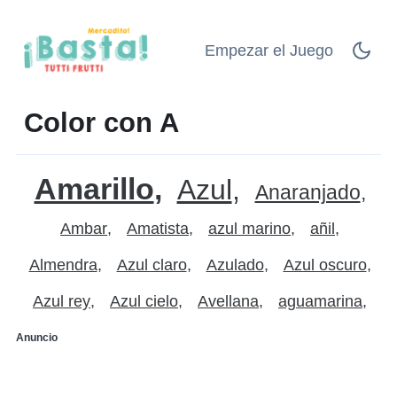
Empezar el Juego
Color con A
Amarillo
Azul
Anaranjado
Ambar
Amatista
azul marino
añil
Almendra
Azul claro
Azulado
Azul oscuro
Azul rey
Azul cielo
Avellana
aguamarina
Anuncio