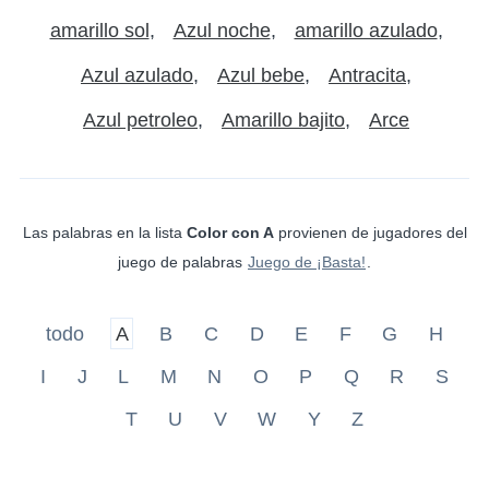
amarillo sol
Azul noche
amarillo azulado
Azul azulado
Azul bebe
Antracita
Azul petroleo
Amarillo bajito
Arce
Las palabras en la lista
Color con A
provienen de jugadores del
juego de palabras
Juego de ¡Basta!
.
todo
A
B
C
D
E
F
G
H
I
J
L
M
N
O
P
Q
R
S
T
U
V
W
Y
Z