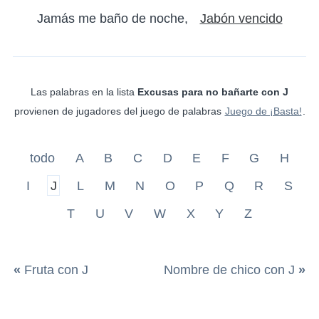
Jamás me baño de noche
Jabón vencido
Las palabras en la lista
Excusas para no bañarte con J
provienen de jugadores del juego de palabras
Juego de ¡Basta!
.
todo
A
B
C
D
E
F
G
H
I
J
L
M
N
O
P
Q
R
S
T
U
V
W
X
Y
Z
«
Fruta con J
Nombre de chico con J
»