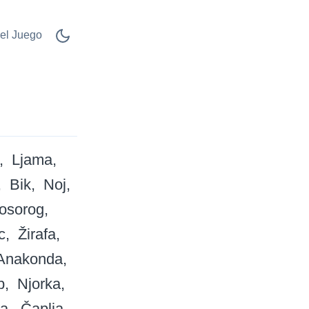
el Juego
Ljama
Bik
Noj
osorog
c
Žirafa
Anakonda
b
Njorka
pa
Čaplja