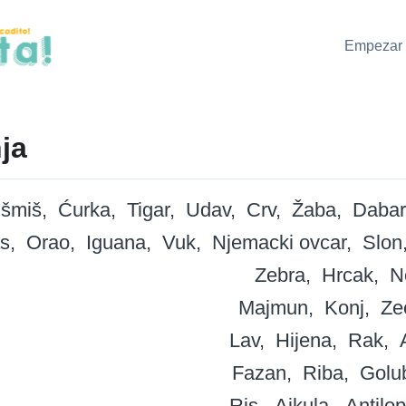
Empezar 
nja
išmiš
Ćurka
Tigar
Udav
Crv
Žaba
Dabar
as
Orao
Iguana
Vuk
Njemacki ovcar
Slon
Zebra
Hrcak
N
Majmun
Konj
Ze
Lav
Hijena
Rak
Fazan
Riba
Golu
Ris
Ajkula
Antilo