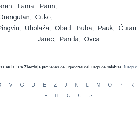
aran
Lama
Paun
Orangutan
Cuko
Pingvin
Uholaža
Obad
Buba
Pauk
Ćuran
Jarac
Panda
Ovca
as en la lista
Životinja
provienen de jugadores del juego de palabras
Juego d
B
V
G
D
E
Z
J
K
L
M
O
P
R
F
H
C
Č
Š