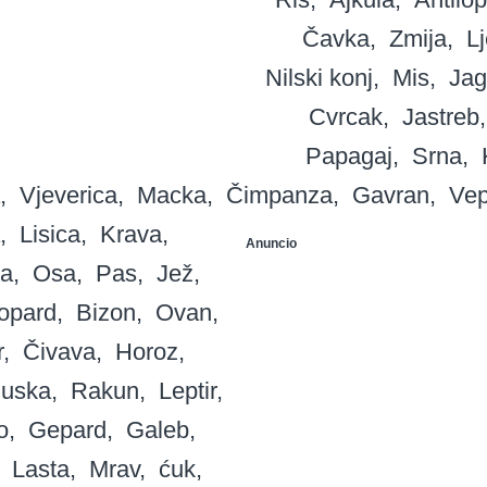
Čavka
Zmija
Lj
Nilski konj
Mis
Jag
Cvrcak
Jastreb
Papagaj
Srna
Vjeverica
Macka
Čimpanza
Gavran
Vep
Lisica
Krava
Anuncio
ca
Osa
Pas
Jež
opard
Bizon
Ovan
r
Čivava
Horoz
uska
Rakun
Leptir
o
Gepard
Galeb
Lasta
Mrav
ćuk