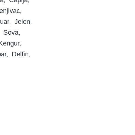
enjivac
uar
Jelen
Sova
Kengur
ar
Delfin