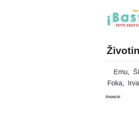
Životi
Emu
Š
Foka
Irv
Anuncio