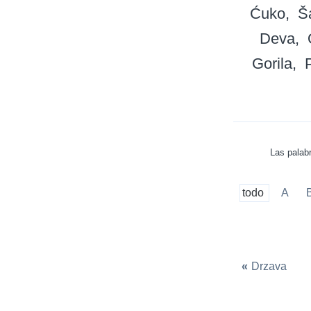
Ćuko
Š
Deva
Gorila
Las palabr
todo
A
«
Drzava