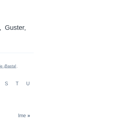
Guster
e ¡Basta!
.
S
T
U
Ime
»