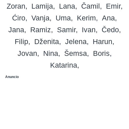
Zoran
Lamija
Lana
Čamil
Emir
Ćiro
Vanja
Uma
Kerim
Ana
Jana
Ramiz
Samir
Ivan
Čedo
Filip
Dženita
Jelena
Harun
Jovan
Nina
Šemsa
Boris
Katarina
Anuncio