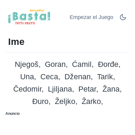
Empezar el Juego
Ime
Njegoš
Goran
Ćamil
Đorđe
Una
Ceca
Dženan
Tarik
Čedomir
Ljiljana
Petar
Žana
Đuro
Željko
Žarko
Anuncio