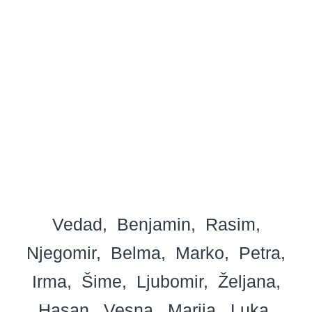
Vedad
Benjamin
Rasim
Njegomir
Belma
Marko
Petra
Irma
Šime
Ljubomir
Željana
Hasan
Vesna
Marija
Luka