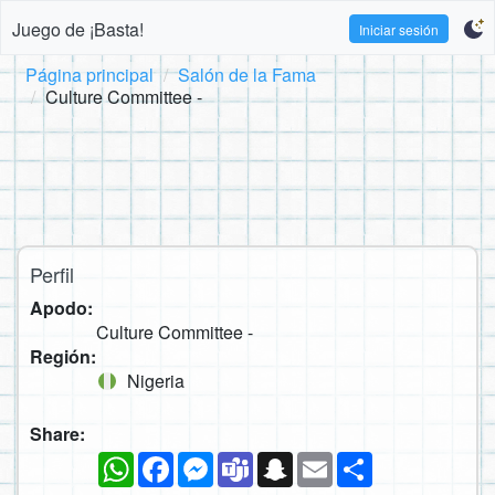
Juego de ¡Basta!
Iniciar sesión
Página principal
Salón de la Fama
Culture Committee -
Perfil
Apodo:
Culture Committee -
Región:
Nigeria
Share:
WhatsApp
Facebook
Messenger
Teams
Snapchat
Email
Compartir