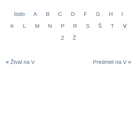
todo
A
B
C
D
F
G
H
I
K
L
M
N
P
R
S
Š
T
V
Z
Ž
«
Žival na V
Predmet na V
»