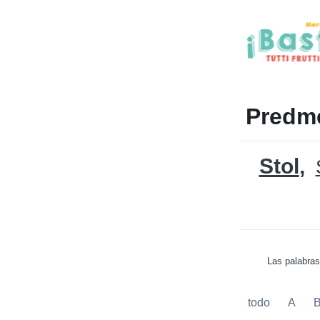
Predme
Stol
Las palabras
todo
A