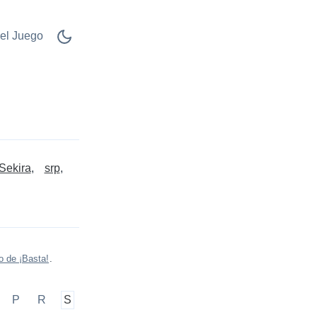
el Juego
Sekira
srp
o de ¡Basta!
.
P
R
S