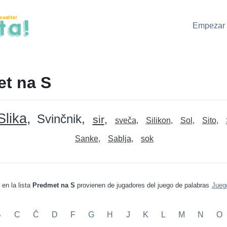
Empezar 
t na S
Slika
Svinčnik
sir
sveča
Silikon
Sol
Sito
Sanke
Sablja
sok
 en la lista
Predmet na S
provienen de jugadores del juego de palabras
Jueg
B
C
Č
D
F
G
H
J
K
L
M
N
O