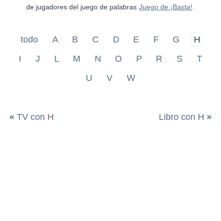
de jugadores del juego de palabras
Juego de ¡Basta!
.
todo
A
B
C
D
E
F
G
H
I
J
L
M
N
O
P
R
S
T
U
V
W
«
TV con H
Libro con H
»