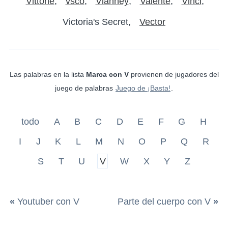
Vittone
vsco
Vianney
Valente
Vinci
Victoria's Secret
Vector
Las palabras en la lista
Marca con V
provienen de jugadores del
juego de palabras
Juego de ¡Basta!
.
todo
A
B
C
D
E
F
G
H
I
J
K
L
M
N
O
P
Q
R
S
T
U
V
W
X
Y
Z
«
Youtuber con V
Parte del cuerpo con V
»