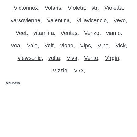
Victorinox
Volaris
Violeta
vtr
Violetta
varsovienne
Valentina
Villavicencio
Vevo
Veet
vitamina
Veritas
Venzo
viamo
Vea
Vaio
Voit
vlone
Vips
Vine
Vick
viewsonic
volta
Viva
Vento
Virgin
Vizzio
V73
Anuncio