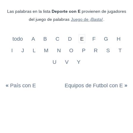
Las palabras en la lista
Deporte con E
provienen de jugadores
del juego de palabras
Juego de ¡Basta!
.
todo
A
B
C
D
E
F
G
H
I
J
L
M
N
O
P
R
S
T
U
V
Y
«
País con E
Equipos de Futbol con E
»